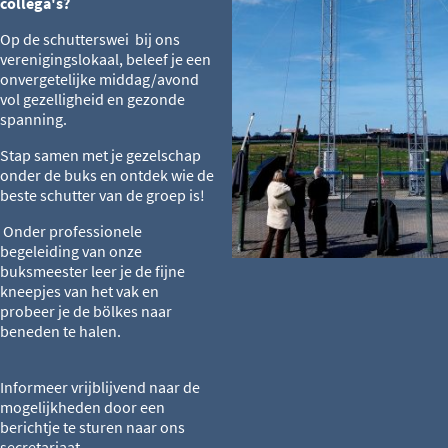
collega's?
Op de schutterswei bij ons
verenigingslokaal, beleef je een
onvergetelijke middag/avond
vol gezelligheid en gezonde
spanning.
Stap samen met je gezelschap
onder de buks en ontdek wie de
beste schutter van de groep is!
Onder professionele
begeleiding van onze
buksmeester leer je de fijne
kneepjes van het vak en
probeer je de bölkes naar
beneden te halen.
Informeer vrijblijvend naar de
mogelijkheden door een
berichtje te sturen naar ons
secretariaat.